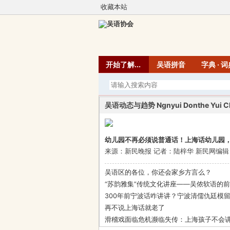
收藏本站
开始了解...
吴语拼音
字典 · 
吴语动态与趋势 Ngnyui Donthe Yui Ch
幼儿园不再必须说普通话！上海话幼儿园
来源：新民晚报 记者：陆梓华 新民网编辑：王倩 
吴语区的各位，你还会家乡方言么？
“苏韵雅集”传统文化讲座——吴侬软语的前
300年前宁波话咋讲讲？宁波清儒仇廷模
再不说上海话就老了
滑稽戏面临危机濒临失传：上海孩子不会