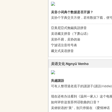
吴音小词典个数据是否开源？
吴协个字典交关方便，若有数据下载，便可基
亞美尼亞式無錫吳語拼音
吴语藏文拼音（下萧山话）
吴协不易，吴协勿渝
宁波话注音符号表
藏文式吴语拼音
吴语文化 Ngnyü Venho
吳越謎語
可有人整理過老底子的謎謎子(謎語/ridd
现在还有办法看到《温州一家人》这个电
如何评价这首苏州话歌曲的口音？
吴侬软语的“美”，别只停留在 《爱情神话