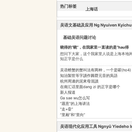
热门标签
上海话
苏州话
吴语文基础及应用 Ng Nyuiven Kyichu G
宁波话
基础吴语问题讨论
绍兴话
晓得的“晓”，在我家里一直读的是“hau得
想问下大家，这个我家里人说是上海本地
台州话
知正字是什么
吴语螃蟹的蟹叫法有两种，一个是嚯(ho4)
温州话
知治製世等字讀作圓脣元音的吳語
杭州周邊的泥來母混讀
正字
在南汇话里面dang zi 的正字是哪个
新人报道
Ga sae wu怎么写
“愿意”的上海讲法
“走+䪞”
“里厢”和“里向”
吴语现代化应用工具 Ngnyü Yiedeho In