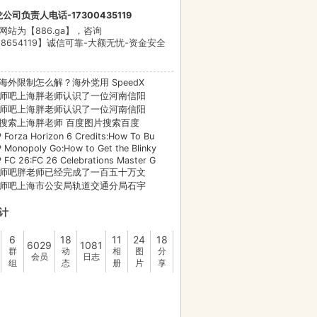
公司负责人电话-17300435119
网站为【886.ga】，咨询
98654119】诚信可靠-大额无忧-资金安全
海外限制怎么解？海外党用 SpeedX
师吧上海胖老师认识了一位河南信阳
师吧上海胖老师认识了一位河南信阳
搜索上海胖老师 百度图片搜索百度
Forza Horizon 6 Credits:How To Bu
Monopoly Go:How to Get the Blinky
FC 26:FC 26 Celebrations Master G
师吧胖老师已经完成了一百五十万文
师吧上海市公安局轨道交通分局石宇
计
6
18
11
24
18
6029
1081
群
动
相
图
分
会员
日志
组
态
册
片
享