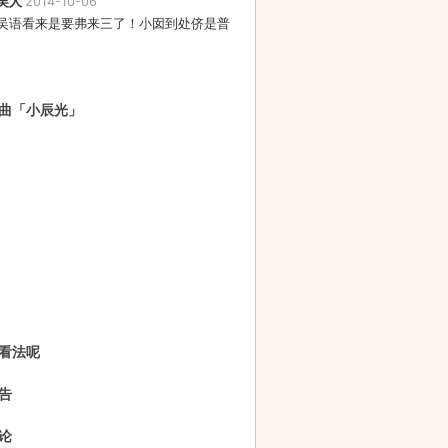
吴人
2014-10-06
吴语看来是要弗来三了！小囡到处侪是普
曲「小辰光」
看法呢
告
论