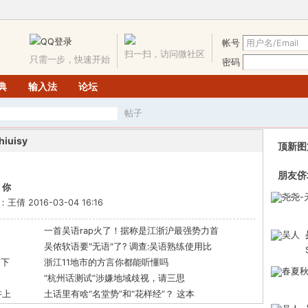
帐号
扫一扫，访问微社区
只需一步，快速开始
密码
词典
输入法
论坛
帖子
搜
iuisy
顶新图
朋友侪
，你
索
2016-03-04 16:16
一首吴语rap火了！据称是江浙沪最强势力首
吴侬软语要"无语"了? 调查:吴语熟练使用比
留下
浙江11地市的方言你都能听懂吗
“杭州话测试”涉嫌地域歧视，请三思
讲上
土话里有啥“名堂势”和“花样经”？ 这本