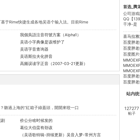
首选_腾龙
公司游戏
QQ【13
于Rime快捷生成各地吴语个输入法。目前Rime
干净-是
我個吳語注音符號方案（Alpha1）
喜马拉雅
吴语小字典像是该维护了
百度胖老
百度胖老
吴语字音查询器
百度图片
吴语斯拉夫化拼音
MMOEXP 
高频误读字正音（2007-03-21更新）
MMOEXP 
MMOEXP 
百度胖老
百度胖老
站内统
le)？聽過上海的“紅箱子綠蓋頭，開開來咬一口
127277
帖子
视剧
价公分啥时候发的
葛位大伯蛮有劲该
（吴语歌特辑-持续更新）吴音入梦-常州方言