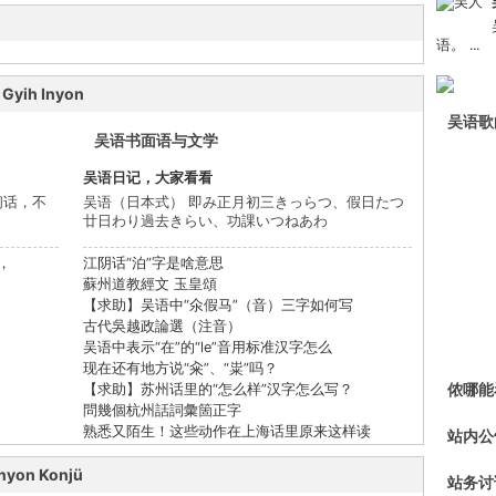
语。 ...
yih Inyon
吴语歌
吴语书面语与文学
吴语日记，大家看看
闲话，不
吴语（日本式） 即み正月初三きっらつ、假日たつ
廿日わり過去きらい、功課いつねあわ
，
江阴话“泊”字是啥意思
蘇州道教經文 玉皇頌
【求助】吴语中“氽假马”（音）三字如何写
古代吳越政論選（注音）
吴语中表示“在”的“le”音用标准汉字怎么
现在还有地方说“籴”、“粜”吗？
侬哪能
【求助】苏州话里的“怎么样”汉字怎么写？
問幾個杭州話詞彙箇正字
熟悉又陌生！这些动作在上海话里原来这样读
站内公
yon Konjü
站务讨