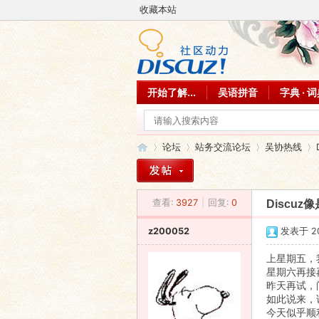
收藏本站
开始了解...
吴语拼音
字典 · 
论坛
站务交流论坛
吴协热线
查看:
3927
|
回复:
0
Discuz
吴
»
›
›
›
z200052
发表于 202
上星期五，
星期六再接
昨天再试，
如此说来，
今天似乎顺