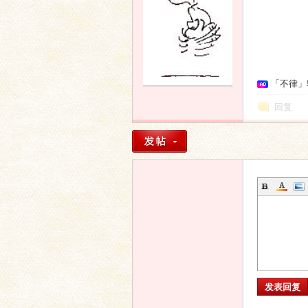
语
「不律」
回复
协
发表回复
会