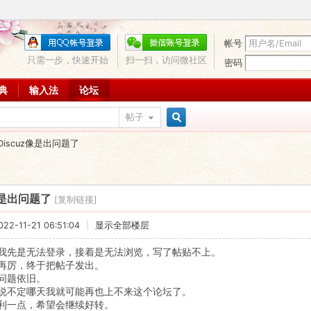
帐号
只需一步，快速开始
扫一扫，访问微社区
密码
词典
输入法
论坛
帖子
搜
Discuz像是出问题了
索
像是出问题了
[复制链接]
2-11-21 06:51:04
|
显示全部楼层
我先是无法登录，接着是无法浏览，写了帖贴不上。
再厉，终于把帖子发出。
问题依旧。
说不定哪天我就可能再也上不来这个论坛了。
利一点，希望会继续好转。