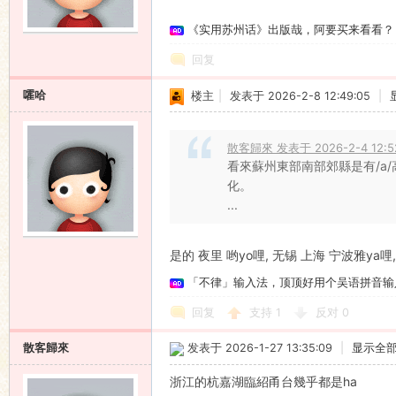
《实用苏州话》出版哉，阿要买来看看？
语
回复
嚯哈
楼主
|
发表于 2026-2-8 12:49:05
|
散客歸來 发表于 2026-2-4 12:5
看來蘇州東部南部郊縣是有/a/
化。
...
协
是的 夜里 哟yo哩, 无锡 上海 宁波雅ya哩
「不律」输入法，顶顶好用个吴语拼音输
回复
支持
1
反对
0
散客歸來
发表于 2026-1-27 13:35:09
|
显示全
浙江的杭嘉湖臨紹甬台幾乎都是ha
会