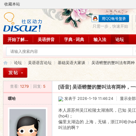
收藏本站
只需一步，快速开始
开始了解...
吴语拼音
字典 · 词典
输入法
论坛
论坛
吴语语言论坛
基础吴语大家谈
吴语螃蟹的蟹叫法有两种，一个
查看:
1279
|
回复:
5
[语音]
吴语螃蟹的蟹叫法有两种，一个是
吴
»
›
›
›
嚯哈
发表于 2026-1-19 11:46:24
|
显示全部
本人原苏州吴江松陵太湖渔民，已知 吴江
(ho4)；
偏里太湖边的 上海，无锡，浙江叫哈(ha
叫法的啊？