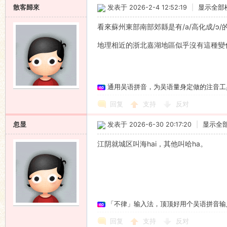
散客歸來
发表于 2026-2-4 12:52:19
|
显示全部
看來蘇州東部南部郊縣是有/a/高化成/ɔ
地理相近的浙北嘉湖地區似乎沒有這種變
通用吴语拼音，为吴语量身定做的注音工
回复
支持
反对
忽显
发表于 2026-6-30 20:17:20
|
显示全
江阴就城区叫海hai，其他叫哈ha。
「不律」输入法，顶顶好用个吴语拼音输
回复
支持
反对