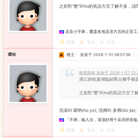
之前對“蟹”叫ho的吳語方言了解不多，請
吴音小字典，覆盖各地吴语方言的正音工
回复
支持
反对
嚯哈
楼主
|
发表于 2026-1-31 08:57:36
|
散客歸來 发表于 2026-1-27 13:
浙江的杭嘉湖臨紹甬台幾乎都是
之前對“蟹”叫ho的吳語方言了
洗澡叫 嚯哟(ho yo); 洗脚叫 多脚(do jia);
「不律」输入法，顶顶好用个吴语拼音输
回复
支持
反对