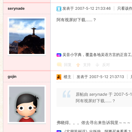
serynade
发表于 2007-5-12 21:33:46
|
只看该
阿有视屏好下载……？
吴音小字典，覆盖各地吴语方言的正音工
回复
支持
反对
gojin
楼主
|
发表于 2007-5-12 21:37:13
|
原帖由
serynade
于 2007-5-
阿有视屏好下载……？
弗晓得。。。侬去寻出来告诉我里～～～
《实用苏州话》出版哉，阿要买来看看？