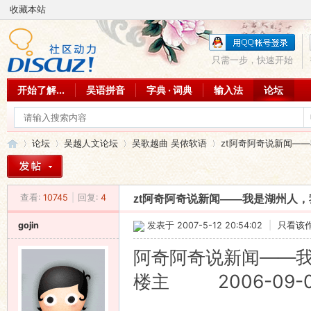
收藏本站
只需一步，快速开始
开始了解...
吴语拼音
字典 · 词典
输入法
论坛
论坛
吴越人文论坛
吴歌越曲 吴侬软语
zt阿奇阿奇说新闻——
查看:
10745
|
回复:
4
zt阿奇阿奇说新闻——我是湖州人
吴
»
›
›
›
gojin
发表于 2007-5-12 20:54:02
|
只看该
阿奇阿奇说新闻——
楼主 2006-09-05