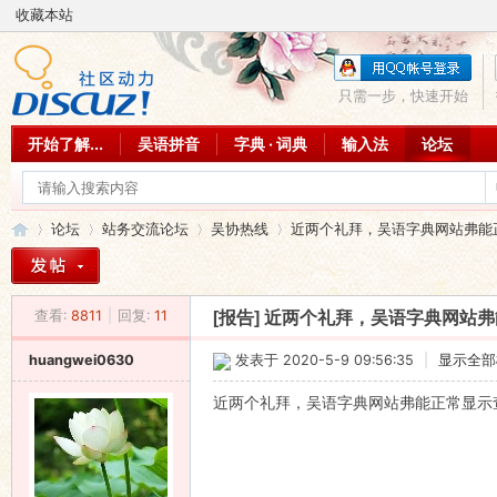
收藏本站
只需一步，快速开始
开始了解...
吴语拼音
字典 · 词典
输入法
论坛
论坛
站务交流论坛
吴协热线
近两个礼拜，吴语字典网站弗能正常
查看:
8811
|
回复:
11
[报告]
近两个礼拜，吴语字典网站弗
吴
»
›
›
›
huangwei0630
发表于 2020-5-9 09:56:35
|
显示全部
近两个礼拜，吴语字典网站弗能正常显示