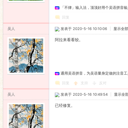
「不律」输入法，顶顶好用个吴语拼音输
语
回复
吴人
发表于 2020-5-16 10:10:06
|
显示全
阿拉来看看较。
协
通用吴语拼音，为吴语量身定做的注音工
回复
支持
反对
吴人
发表于 2020-5-16 10:49:54
|
显示全
已经修复。
会