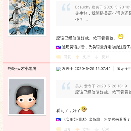
Ecauchy 发表于 2020-5-23 18:
先生好，我箇搭吴语小词典还
伐？ ...
应该已经修复好哉。侬再看看较。
通用吴语拼音，为吴语量身定做的注音工
回复
支持
反对
尧尧-天才小老虎
发表于 2020-5-29 15:07:44
|
显示全
吴人 发表于 2020-5-28 16:19
应该已经修复好哉。侬再看看
看到了，好了
《实用苏州话》出版哉，阿要买来看看？
回复
支持
反对