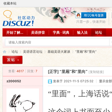
收藏本站
只需一步，快速开始
开始了解...
吴语拼音
字典 · 词典
输入法
论坛
论坛
吴语语言论坛
基础吴语大家谈
“里厢”和“里向”
查看:
4617
|
回复:
7
[正字]
“里厢”和“里向”
[复制链接]
吴
»
›
›
›
z200052
发表于 2021-11-5 07:25:32
|
显示全部
“里面”，上海话说“