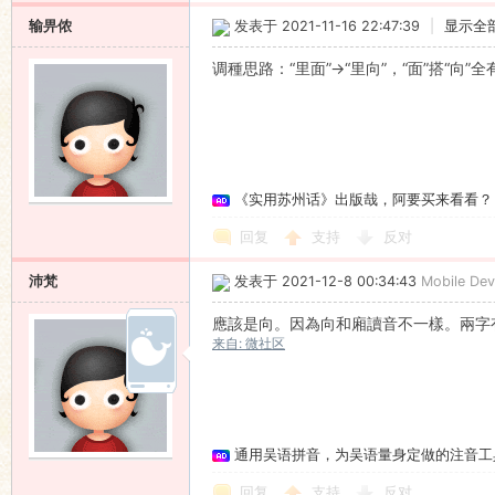
输畀侬
发表于 2021-11-16 22:47:39
|
显示全
调種思路：“里面”→“里向”，“面”搭“向
《实用苏州话》出版哉，阿要买来看看？
回复
支持
反对
沛梵
发表于 2021-12-8 00:34:43
Mobile Dev
應該是向。因為向和廂讀音不一樣。兩字
来自: 微社区
通用吴语拼音，为吴语量身定做的注音工
回复
支持
反对