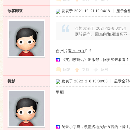
散客歸來
发表于 2021-12-21 12:04:18
|
显示全
沛梵 发表于 2021-12-8 00:34
應該是向。因為向和廂讀音不一樣
台州片還是上山片？
《实用苏州话》出版哉，阿要买来看看？
回复
支持
反对
帆影
发表于 2022-2-8 15:38:03
|
显示全部
里厢
吴音小字典，覆盖各地吴语方言的正音工