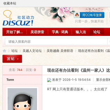
收藏本站
只需一步，快速开始
开始了解...
吴语拼音
字典 · 词典
输入法
论坛
论坛
吴越人文论坛
吴歌越曲 吴侬软语
现在还有办法看到《温州
查看:
744
|
回复:
0
现在还有办法看到《温州一家人》这个电
吴
»
›
›
›
Tonn
发表于 2026-1-5 19:54:54
|
显示全部
RT 网上只有普通话版本。。。太出戏了