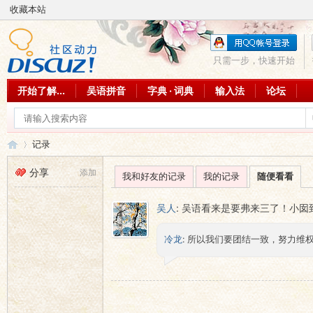
收藏本站
只需一步，快速开始
开始了解...
吴语拼音
字典 · 词典
输入法
论坛
记录
分享
添加
我和好友的记录
我的记录
随便看看
吴
›
吴人
:
吴语看来是要弗来三了！小囡
冷龙
: 所以我们要团结一致，努力维