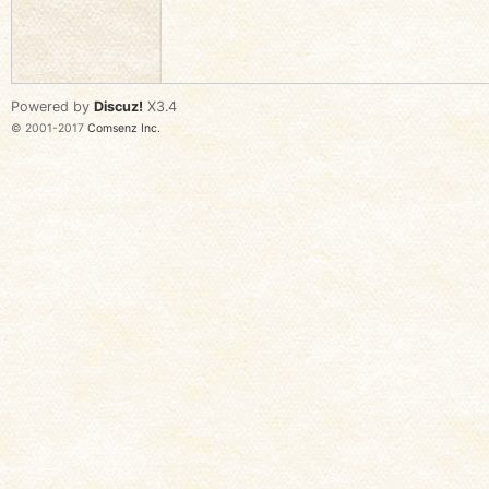
语
Powered by
Discuz!
X3.4
© 2001-2017
Comsenz Inc.
协
会