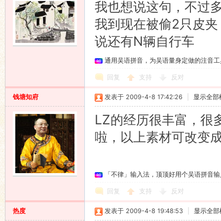
我也想说这句，不过
我到现在被偷2只皮夹
说还有N辆自行车
通用吴语拼音，为吴语量身定做的注音工
回复
支持
反对
钱塘知府
发表于 2009-4-8 17:42:26
|
显示全部
LZ的经历很丰富，很
啦，以上素材可改变
「不律」输入法，顶顶好用个吴语拼音输
回复
支持
反对
热度
发表于 2009-4-8 19:48:53
|
显示全部