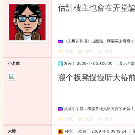
估計樓主也會在弄堂
《实用苏州话》出版哉，阿要买来看看？
回复
支持
反对
小老虎
发表于 2009-4-8 20:00:00
|
显示全部
搬个板凳慢慢听大椿
吴音小字典，覆盖各地吴语方言的正音工
回复
支持
反对
大椿
楼主
|
发表于 2009-4-9 09:19:24
|