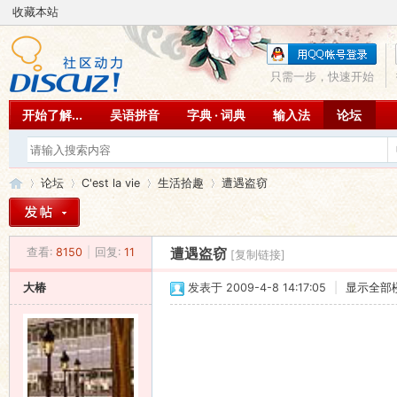
收藏本站
只需一步，快速开始
开始了解...
吴语拼音
字典 · 词典
输入法
论坛
论坛
C'est la vie
生活拾趣
遭遇盗窃
查看:
8150
|
回复:
11
遭遇盗窃
[复制链接]
吴
»
›
›
›
大椿
发表于 2009-4-8 14:17:05
|
显示全部