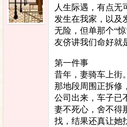
人生际遇，有点无
语
发生在我家，以及
无险，但单那个
“
惊
友侪讲我们命好就
第一件事
协
昔年，妻骑车上街
那地段周围正拆修
公司出来，车子已
妻不死心，舍不得
找，结果还真让她
会