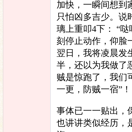
加快，一瞬间想到
只怕凶多吉少。说
璃上重叩
4
下：
“
哒
刻停止动作，仰脸
翌日，我将凌晨发
半，还以为我做了
贼是惊跑了，我们
一更，防贼一宿”！
事体已一一贴出，
也讲讲类似经历，