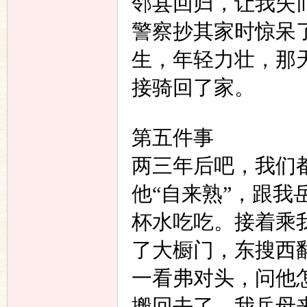
邻县回归，让我失
警察抄其家时惊呆
生，年轻力壮，那
接骑回了家。
第五件事
两三年后吧，我们
他
“
自来熟
”
，跟我
杯水吃吃。接着乘
了大橱门，东搜西
一看弗对头，问他
搬回去了。我岳母