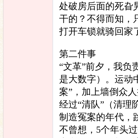
处破房后面的死旮
干的？不得而知，
打开车锁就骑回家
第二件事
“
文革
”
前夕，我负
是大数字）。运动
案
”
，加上墙倒众人
经过
“
清队
”
（清理
制造冤案的年代，
不曾想，
5
个年头过