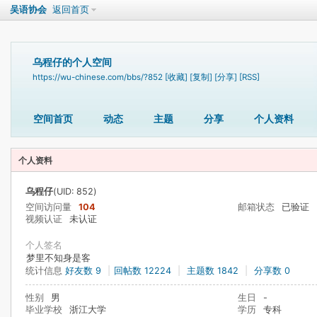
吴语协会
返回首页
乌程仔的个人空间
https://wu-chinese.com/bbs/?852
[收藏]
[复制]
[分享]
[RSS]
空间首页
动态
主题
分享
个人资料
个人资料
乌程仔
(UID: 852)
空间访问量
104
邮箱状态
已验证
视频认证
未认证
个人签名
梦里不知身是客
统计信息
好友数 9
|
回帖数 12224
|
主题数 1842
|
分享数 0
性别
男
生日
-
毕业学校
浙江大学
学历
专科