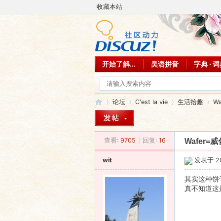
收藏本站
开始了解...
吴语拼音
字典 · 
论坛
C'est la vie
生活拾趣
W
查看:
9705
|
回复:
16
Wafer=
吴
»
›
›
›
wit
发表于 200
其实这种饼
真不知道这