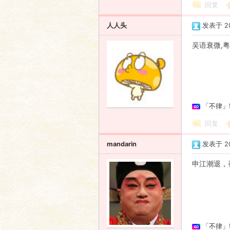
回复
人人头
发表于 200
吴语衰微,
「不律」
回复
mandarin
发表于 200
申江潮退，
「不律」