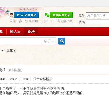
帐号
只需一步，快速开始
扫一扫，访问微社区
密码
词典
输入法
论坛
帖子
搜
afer=威化？
索
威化？
[复制链接]
8-6-28 23:03:33
|
显示全部楼层
干早就有了，只不过我童年时候不这样叫的。
是何地的译法，吴语就算是混hu,f的地区“化”还是不混的。