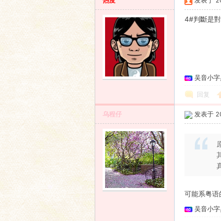
热度
发表于 200
4#判斷是
吴音小字
回复
乌程仔
发表于 200
可能系粤语
吴音小字