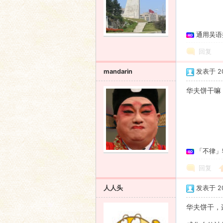
语
通用吴语
回复
mandarin
发表于 200
华夫饼干嘛
协
「不律」
回复
人人头
发表于 200
华夫饼干，
会