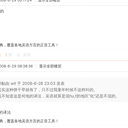
8-6-29 00:11:24
|
显示全部楼层
對的
典，覆盖各地吴语方言的正音工具！
支持
反对
8-6-29 08:38:36
|
显示全部楼层
原帖由
wit
于 2008-6-28 23:03 发表
其实这种饼干早就有了，只不过我童年时候不这样叫的。
真不知道这是何地的译法，吴语就算是混hu,f的地区“化”还是不混的。
的译法
典，覆盖各地吴语方言的正音工具！