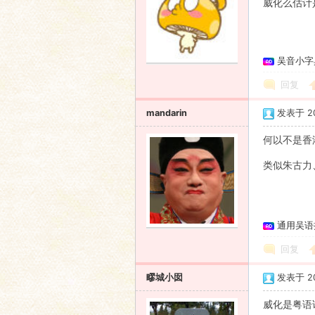
威化么估计
吴音小字
回复
mandarin
发表于 200
何以不是香
类似朱古力
通用吴语
回复
疁城小囡
发表于 200
威化是粤语