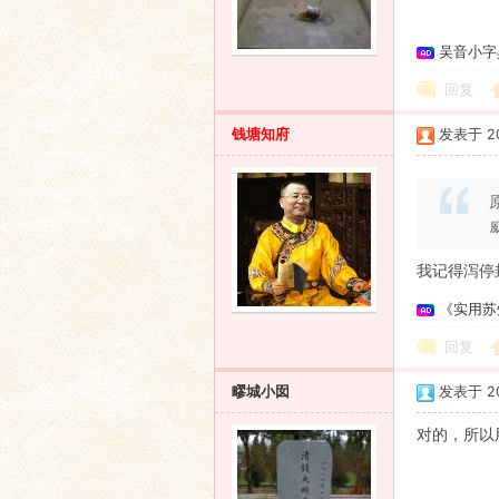
吴音小字
回复
钱塘知府
发表于 200
我记得泻停封
《实用苏
回复
疁城小囡
发表于 200
对的，所以用