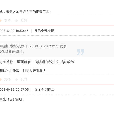
典，覆盖各地吴语方言的正音工具！
支持
反对
8-6-29 16:50:45
|
显示全部楼层
原帖由
疁城小囡
于 2008-6-28 23:25 发表
威化是粤语译法。
有首歌，里面就有一句唱道“威化”的，读“威fa”
州话》出版哉，阿要买来看看？
支持
反对
8-6-29 22:57:05
|
显示全部楼层
来译wafer呀。