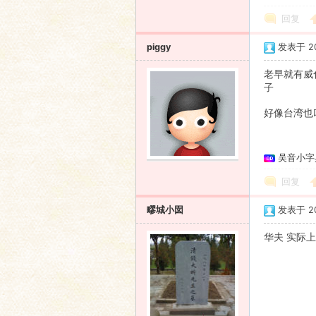
回复
piggy
发表于 200
老早就有威
子
好像台湾也
吴音小字
回复
疁城小囡
发表于 200
华夫 实际上