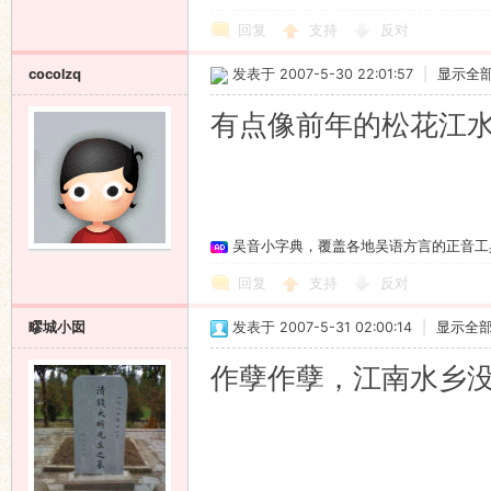
回复
支持
反对
cocolzq
发表于 2007-5-30 22:01:57
|
显示全
有点像前年的松花江
吴音小字典，覆盖各地吴语方言的正音工
回复
支持
反对
疁城小囡
发表于 2007-5-31 02:00:14
|
显示全
作孽作孽，江南水乡