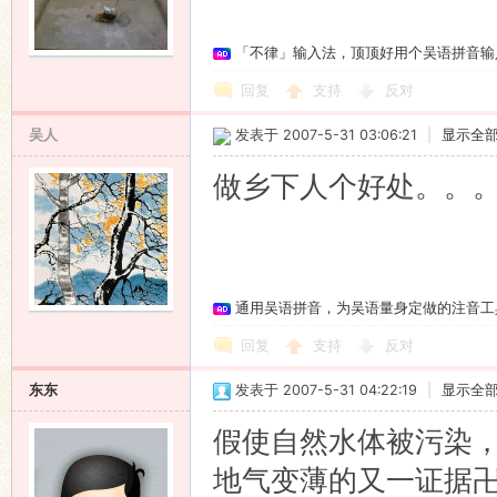
「不律」输入法，顶顶好用个吴语拼音输
回复
支持
反对
吴人
发表于 2007-5-31 03:06:21
|
显示全
做乡下人个好处。。
通用吴语拼音，为吴语量身定做的注音工
回复
支持
反对
东东
发表于 2007-5-31 04:22:19
|
显示全
假使自然水体被污染
地气变薄的又一证据