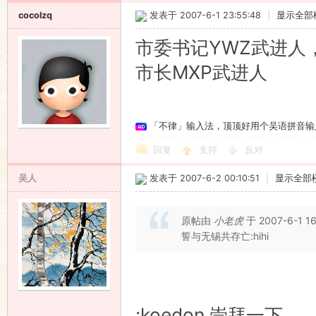
cocolzq
发表于 2007-6-1 23:55:48
|
显示全部
市委书记YWZ武进人
市长MXP武进人
「不律」输入法，顶顶好用个吴语拼音输
回复
支持
反对
吴人
发表于 2007-6-2 00:10:51
|
显示全部
原帖由
小老虎
于 2007-6-1 1
誓与无锡共存亡:hihi
:koedon 崇拜一下。