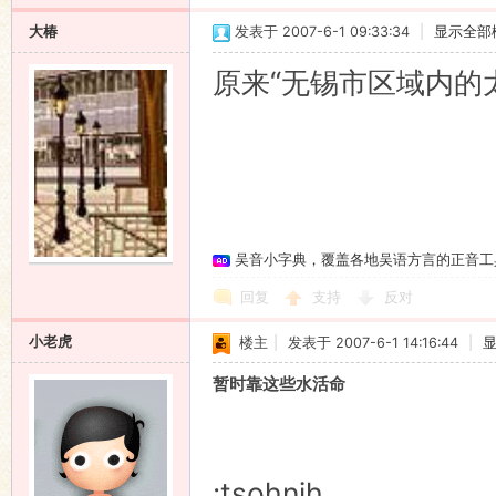
大椿
发表于 2007-6-1 09:33:34
|
显示全部
原来“无锡市区域内的
吴音小字典，覆盖各地吴语方言的正音工
回复
支持
反对
小老虎
楼主
|
发表于 2007-6-1 14:16:44
|
暂时靠这些水活命
:tsohnih