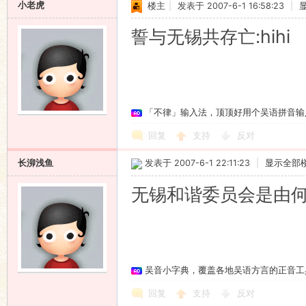
小老虎
楼主
|
发表于 2007-6-1 16:58:23
|
誓与无锡共存亡:hihi
「不律」输入法，顶顶好用个吴语拼音输
回复
支持
反对
长泖浅鱼
发表于 2007-6-1 22:11:23
|
显示全部
无锡和谐委员会是由
吴音小字典，覆盖各地吴语方言的正音工
回复
支持
反对