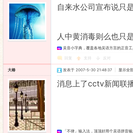
自来水公司宣布说只
人中黄消毒则么也只是臭
吴音小字典，覆盖各地吴语方言的正音工
回复
支持
反对
大椿
发表于 2007-5-30 21:48:37
|
显示全
消息上了cctv新闻联播啦
「不律」输入法，顶顶好用个吴语拼音输