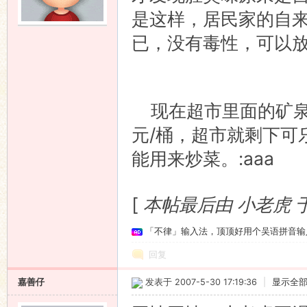
是这样，居民家的自
语
已，没有毒性，可以放心
现在超市里面的矿泉
元/桶，超市就剩下可
能用来炒菜。:aaa
协
[
本帖最后由 小老虎 于 2
「不律」输入法，顶顶好用个吴语拼音输
回复
嘉善仔
发表于 2007-5-30 17:19:36
|
显示全
会