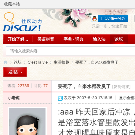
收藏本站
只需一步，快速开始
开始了解...
吴语拼音
字典 · 词典
输入法
论坛
论坛
C'est la vie
生活拾趣
要死了，自来水都发臭了
查看:
22789
|
回复:
77
要死了，自来水都发臭了
[复制链接]
吴
»
›
›
›
小老虎
发表于 2007-5-30 17:16:15
|
显示全部
:aaa 昨天回家后
是浴室落水管里散发
才发现腥臭味原来是