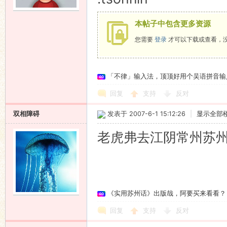
本帖子中包含更多资源
您需要
登录
才可以下载或查看，
「不律」输入法，顶顶好用个吴语拼音输
回复
支持
反对
双相障碍
发表于 2007-6-1 15:12:26
|
显示全部
老虎弗去江阴常州苏
《实用苏州话》出版哉，阿要买来看看？
回复
支持
反对