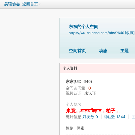
吴语协会
返回首页
东东的个人空间
https://wu-chinese.com/bbs/?640
[收藏]
空间首页
动态
主题
个人资料
东东
(UID: 640)
空间访问量
0
视频认证
未认证
个人签名
來意...आलयविज्ञान...柏子...
统计信息
好友数 0
|
回帖数 1344
|
性别
保密