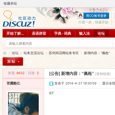
收藏本站
只需一步，快速开始
开始了解...
吴语拼音
字典 · 词典
输入法
论坛
论坛
站务交流论坛
苏州闲话网站务专区
新增内容：“佩枪”
查看:
8632
|
回复:
3
[公告]
新增内容：“佩枪”
[复制链接]
吴
»
›
›
›
苦露酷亿
发表于 2014-4-27 19:30:59
|
显示全
RT