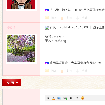
「不律」输入法，顶顶好用个吴语拼音输
回复
支持
反对
乌程仔
发表于 2014-4-28 15:13:06
|
显示全
备枪bets'iang
配枪p'ets'iang
通用吴语拼音，为吴语量身定做的注音工
回复
支持
反对