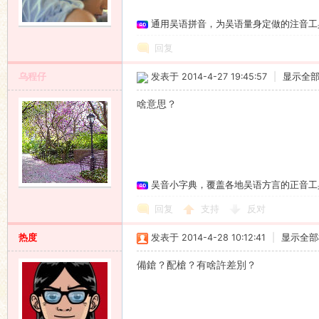
通用吴语拼音，为吴语量身定做的注音工
语
回复
乌程仔
发表于 2014-4-27 19:45:57
|
显示全
啥意思？
协
吴音小字典，覆盖各地吴语方言的正音工
回复
支持
反对
热度
发表于 2014-4-28 10:12:41
|
显示全部
備鎗？配槍？有啥許差別？
会