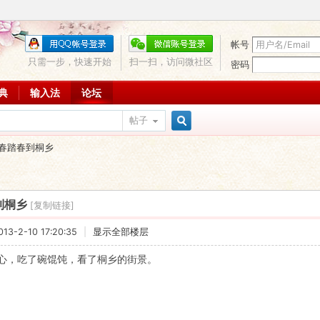
帐号
只需一步，快速开始
扫一扫，访问微社区
密码
词典
输入法
论坛
帖子
搜
春踏春到桐乡
索
到桐乡
[复制链接]
3-2-10 17:20:35
|
显示全部楼层
心，吃了碗馄饨，看了桐乡的街景。