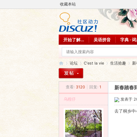
收藏本站
开始了解...
吴语拼音
字典 · 
论坛
C'est la vie
生活拾趣
新
查看:
3120
|
回复:
1
新春踏春
吴
»
›
›
›
乌程仔
发表于 201
去了桐乡中