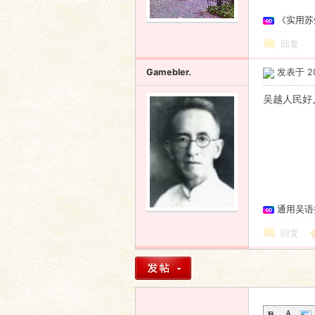
《实用苏
语
回复
Gamebler.
发表于 201
吴越人民好
协
通用吴语
回复
会