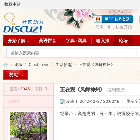
收藏本站
只需一步，快速开始
开始了解...
吴语拼音
字典 · 词典
输入法
论坛
论坛
C'est la vie
生活拾趣
正在观《凤舞神州》
查看:
3045
|
回复:
0
正在观《凤舞神州》
[复制链接]
吴
»
›
›
›
乌程仔
发表于 2012-12-27 20:03:16
|
显示全
纪录台，说楚史的，有十集，说得较仔细