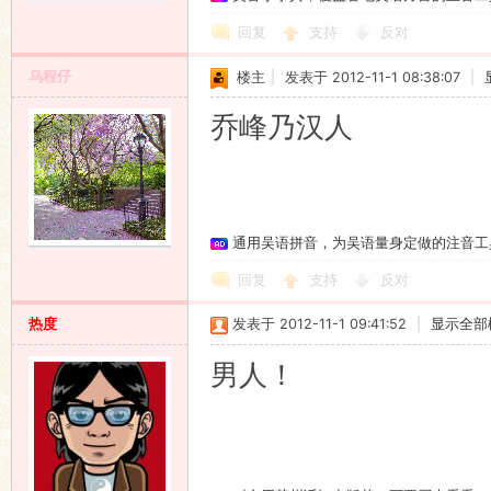
回复
支持
反对
乌程仔
楼主
|
发表于 2012-11-1 08:38:07
|
乔峰乃汉人
通用吴语拼音，为吴语量身定做的注音工
回复
支持
反对
热度
发表于 2012-11-1 09:41:52
|
显示全部
男人！