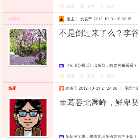
回复
支持
反对
乌程仔
楼主
|
发表于 2012-10-31 19:30:15
|
不是倒过来了么？李
《实用苏州话》出版哉，阿要买来看看？
回复
支持
反对
热度
发表于 2012-10-31 21:24:36
|
显示全
南慕容北喬峰，鮮卑
吴音小字典，覆盖各地吴语方言的正音工