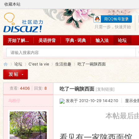
收藏本站
只需一步，快速开始
开始了解...
吴语拼音
字典 · 词典
输入法
论坛
论坛
C'est la vie
生活拾趣
吃了一碗陕西面
查看:
4406
|
回复:
8
吃了一碗陕西面
[复制链接]
吴
»
›
›
›
乌程仔
发表于 2012-10-29 14:42:10
|
显示全
本帖最后由 乌
看见有一家陕西面馆