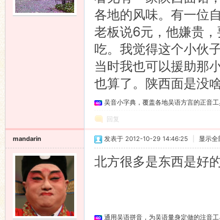
各地的风味。有一位
语
老板说6元，他嫌贵
吃。我觉得这个小伙子
当时我也可以援助那
也算了。陕西面是没
吴音小字典，覆盖各地吴语方言的正音工
回复
协
mandarin
发表于 2012-10-29 14:46:25
|
显示全
北方很多是东西是好
通用吴语拼音，为吴语量身定做的注音工
会