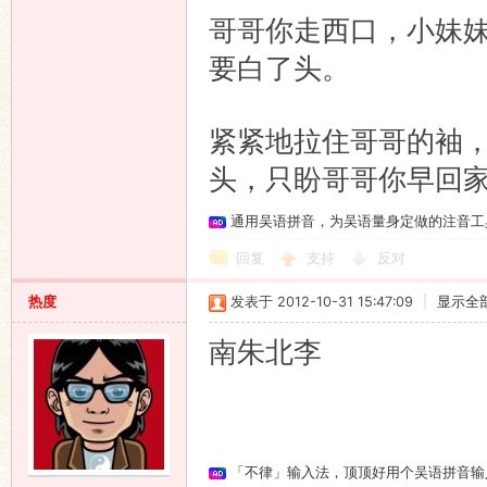
哥哥你走西口，小妹
要白了头。
紧紧地拉住哥哥的袖
头，只盼哥哥你早回
通用吴语拼音，为吴语量身定做的注音工
回复
支持
反对
热度
发表于 2012-10-31 15:47:09
|
显示全
南朱北李
「不律」输入法，顶顶好用个吴语拼音输