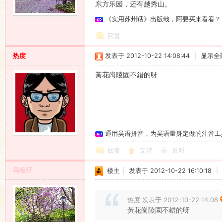
东方乐园，还有越秀山。
《实用苏州话》出版哉，阿要买来看看？
语
回复
热度
发表于 2012-10-22 14:08:44
|
显示全
黃花崗陵園不錯的呀
协
通用吴语拼音，为吴语量身定做的注音工
回复
支持
反对
乌程仔
楼主
|
发表于 2012-10-22 16:10:18
|
热度 发表于 2012-10-22 14:08
黃花崗陵園不錯的呀
会