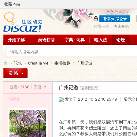
收藏本站
只需一步，快速开始
开始了解...
吴语拼音
字典 · 词典
输入法
论坛
论坛
C'est la vie
生活拾趣
广州记游
查看:
3756
|
回复:
2
广州记游
[复制链接]
吴
»
›
›
›
乌程仔
发表于 2012-10-22 10:25:49
|
显示全
在广州第一天，我们坐双层汽车到了东北
聊。再到黄花岗烈士陵园，还去了南面的
么好玩的？叔叔大概是带我们到公园去玩