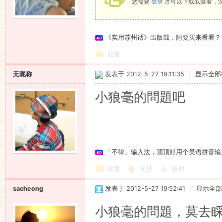
您需要
登录
才可以下载或查看，
语
《实用苏州话》出版哉，阿要买来看看？
回复
无昵称
发表于 2012-5-27 19:11:35
|
显示全部
小狼毫的問題吧
协
「不律」输入法，顶顶好用个吴语拼音输
回复
支持
反对
sacheong
发表于 2012-5-27 19:52:41
|
显示全部
小狼毫的問題，莫去
会