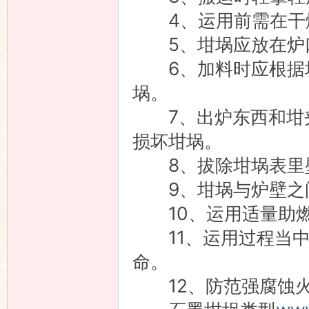
4、运用前需在干燥
5、坩埚应放在炉口
6、加料时应根据坩
埚。
7、出炉东西和坩夹
损坏坩埚。
8、拔除坩埚表里壁
9、坩埚与炉壁之间
10、运用适量助燃
11、运用过程当中
命。
12、防范强腐蚀火