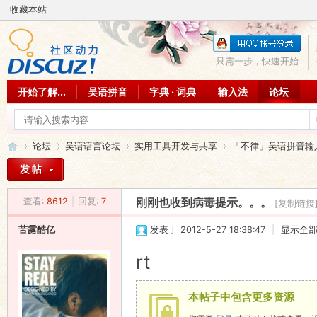
收藏本站
只需一步，快速开始
开始了解...
吴语拼音
字典 · 词典
输入法
论坛
论坛
吴语语言论坛
实用工具开发与共享
「不律」吴语拼音输
查看:
8612
|
回复:
7
刚刚也收到病毒提示。。。
[复制链接
吴
»
›
›
›
苦露酷亿
发表于 2012-5-27 18:38:47
|
显示全
rt
本帖子中包含更多资源