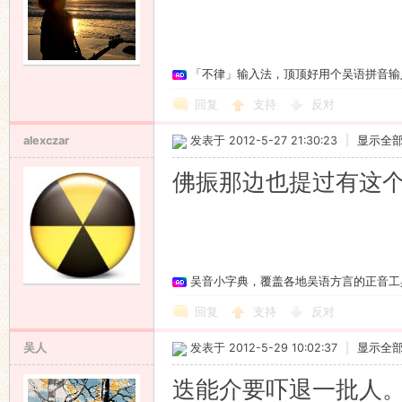
「不律」输入法，顶顶好用个吴语拼音输
回复
支持
反对
alexczar
发表于 2012-5-27 21:30:23
|
显示全
佛振那边也提过有这
吴音小字典，覆盖各地吴语方言的正音工
回复
支持
反对
吴人
发表于 2012-5-29 10:02:37
|
显示全
迭能介要吓退一批人