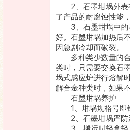
2、石墨坩埚外表有
了产品的耐腐蚀性能，延长
3、石墨坩埚中的石
好。石墨坩埚加热后
因急剧冷却而破裂。
多种类少数量的合金
类时，只需要交换石
埚式感应炉进行熔解
解合金种类时，如果
石墨坩埚养护
1、坩埚规格号即铜之
2、石墨坩埚严防湿
3、搬运时轻拿轻