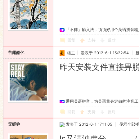
「不律」输入法，顶顶好用个吴语拼音输
回复
支持
反对
苦露酷亿
楼主
|
发表于 2012-6-1 15:22:54
|
昨天安装文件直接畀
通用吴语拼音，为吴语量身定做的注音工
回复
支持
反对
无昵称
发表于 2012-6-1 17:11:05
|
显示全部
ls又清浊弗分。。。