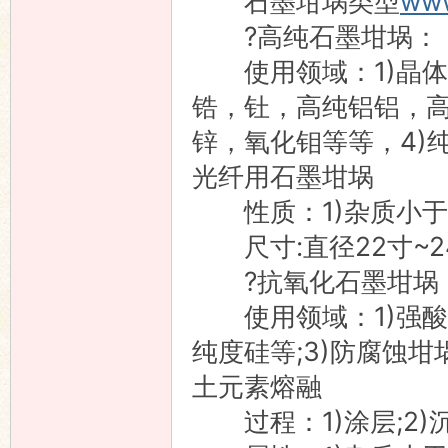
石墨坩埚类型
www
?高纯石墨坩埚：
使用领域：1)晶体生
锆，钍，高纯铝铝，高
锌，氧化钼等等，4)纯
光纤用石墨坩埚
性质：1)杂质小于2
尺寸:直径22寸~2
?抗氧化石墨坩埚
使用领域：1)强酸环
纯度硅等;3)防腐蚀坩
土元素熔融
过程：1)涂层;2)