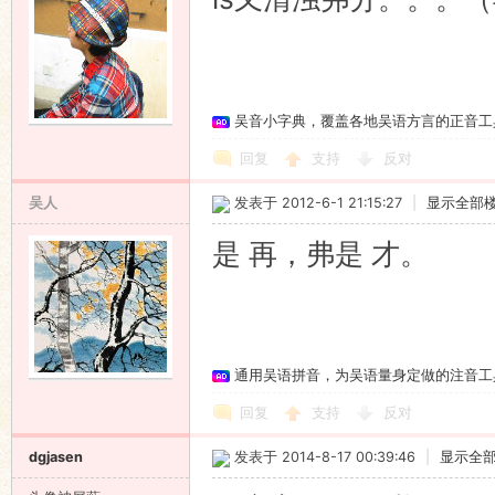
吴音小字典，覆盖各地吴语方言的正音工
回复
支持
反对
吴人
发表于 2012-6-1 21:15:27
|
显示全部
是 再，弗是 才。
通用吴语拼音，为吴语量身定做的注音工
回复
支持
反对
dgjasen
发表于 2014-8-17 00:39:46
|
显示全