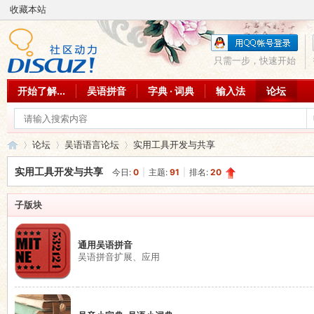
收藏本站
只需一步，快速开始
开始了解...
吴语拼音
字典 · 词典
输入法
论坛
论坛
吴语语言论坛
实用工具开发与共享
实用工具开发与共享
今日:
0
|
主题:
91
|
排名:
20
吴
»
›
›
子版块
通用吴语拼音
吴语拼音扩展、应用