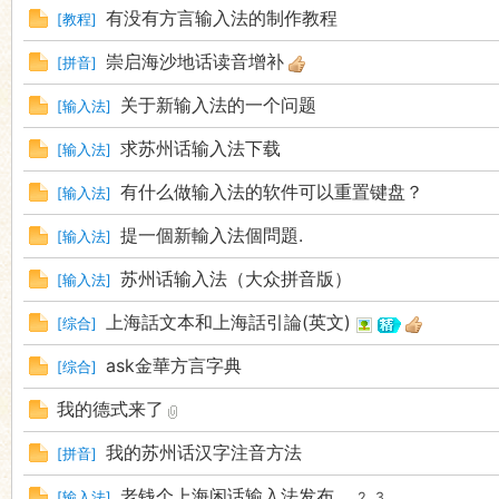
有没有方言输入法的制作教程
[
教程
]
崇启海沙地话读音增补
[
拼音
]
关于新输入法的一个问题
[
输入法
]
求苏州话输入法下载
[
输入法
]
有什么做输入法的软件可以重置键盘？
[
输入法
]
提一個新輸入法個問題.
[
输入法
]
苏州话输入法（大众拼音版）
[
输入法
]
上海話文本和上海話引論(英文)
[
综合
]
ask金華方言字典
[
综合
]
我的德式来了
我的苏州话汉字注音方法
[
拼音
]
老钱个上海闲话输入法发布
[
输入法
]
...
2
3