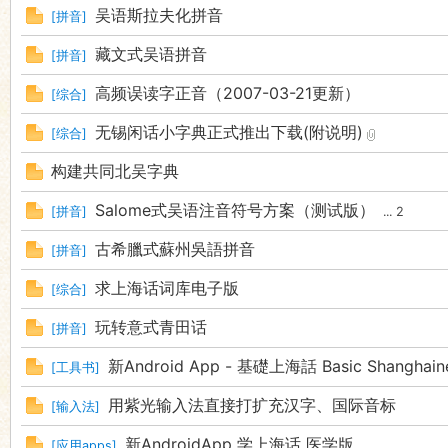
吴语斯拉夫化拼音
[
拼音
]
藏文式吴语拼音
[
拼音
]
高频误读字正音（2007-03-21更新）
[
综合
]
无锡闲话小字典正式推出下载(附说明)
[
综合
]
构建共同北吴字典
Salome式吴语注音符号方案（测试版）
[
拼音
]
...
2
古希臘式蘇州吳語拼音
[
拼音
]
求上海话词库电子版
[
综合
]
玩转意式青田话
[
拼音
]
新Android App - 基礎上海話 Basic Shanghain
[
工具书
]
用紫光输入法直接打扩充汉字、国际音标
[
输入法
]
新AndroidApp 学上海话 医学版
[
应用apps
]