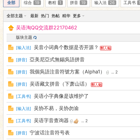
全部
综合
19
教程
1
拼音
19
输入法
26
工具书
全部主题
最新
热门
热帖
精华
更多
吴语淘QQ交流群22170462
版块主题
吴音小词典个数据是否开源？
[
输入法
]
亞美尼亞式無錫吳語拼音
[
拼音
]
我個吳語注音符號方案（Alpha1）
[
拼音
]
...
2
吴语藏文拼音（下萧山话）
[
拼音
]
吴语小字典像是该维护了
[
工具书
]
吴协不易，吴协勿渝
[
输入法
]
吴语字音查询器
[
工具书
]
...
2
宁波话注音符号表
[
拼音
]