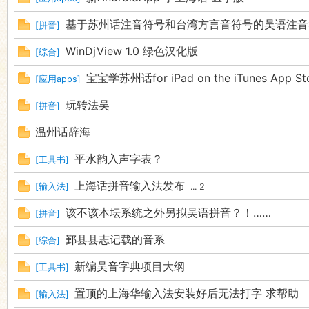
基于苏州话注音符号和台湾方言音符号的吴语注音
[
拼音
]
WinDjView 1.0 绿色汉化版
[
综合
]
宝宝学苏州话for iPad on the iTunes App St
[
应用apps
]
玩转法吴
[
拼音
]
温州话辞海
平水韵入声字表？
[
工具书
]
上海话拼音输入法发布
[
输入法
]
...
2
该不该本坛系统之外另拟吴语拼音？！……
[
拼音
]
鄞县县志记载的音系
[
综合
]
新编吴音字典项目大纲
[
工具书
]
置顶的上海华输入法安装好后无法打字 求帮助
[
输入法
]