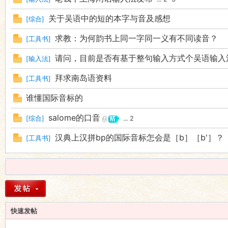
关于吴语中的短的本字与音及感想
[
综合
]
求教：为何韵书上同一字同一义有不同读音？
[
工具书
]
请问，目前是否有基于整句输入方式个吴语输入
[
输入法
]
拜求南岛语资料
[
工具书
]
谁懂国际音标的
salome的口音
[
综合
]
...
2
汉典上汉拼bp的国际音标怎会是［b］［b'］？
[
工具书
]
快速发帖