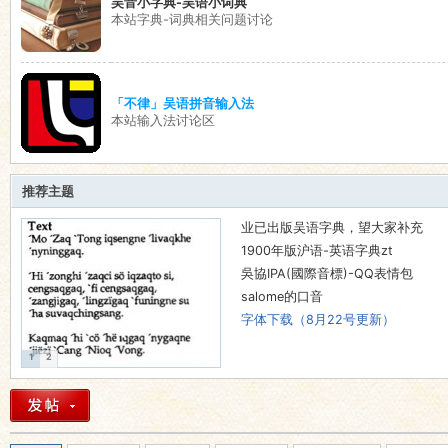
吴音小字典-吴语小词典
本站字典-词典相关问题讨论
语
「不律」吴语拼音输入法
本站输入法讨论区
推荐主题
业已出版吴语字典，望大家补充
协
1900年版沪语-英语字典zt
吳協IPA(國際音標)-QQ表情包
salome的口音
字体下载（8月22号更新）
1
2
会