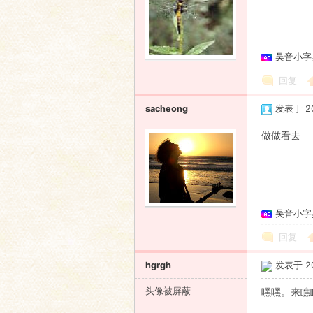
吴音小字
回复
sacheong
发表于 201
做做看去
吴音小字
回复
hgrgh
发表于 201
头像被屏蔽
嘿嘿。来瞧