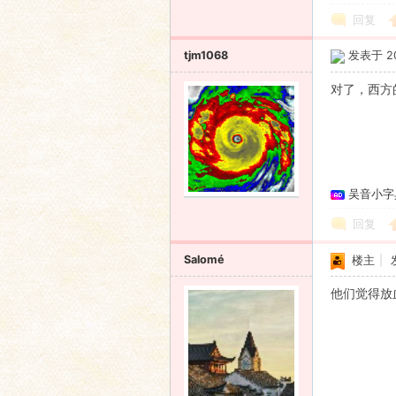
回复
tjm1068
发表于 201
对了，西方
吴音小字
回复
Salomé
楼主
|
他们觉得放