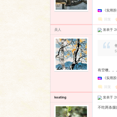
《实用苏
回复
吴人
发表于 201
S
有空噢。。
《实用苏
回复
keating
发表于 201
不吃两条腿