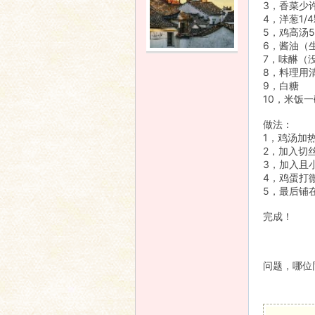
3，香菜少
4，洋葱1
语
5，鸡高汤
6，酱油（
7，味醂（
8，料理用
9，白糖
10，米饭
做法：
1，鸡汤加
2，加入切
3，加入且
协
4，鸡蛋打
5，最后铺
完成！
问题，哪位
会