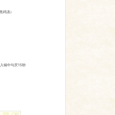
熬鸡汤）
入锅中勾芡15秒
x