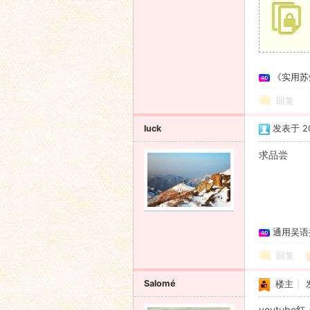
《实用苏
回复
luck
发表于 201
求品尝
通用吴语
回复
Salomé
楼主
|
youtube