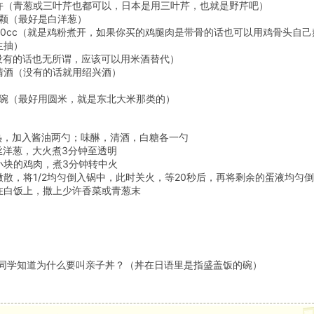
许（青葱或三叶芹也都可以，日本是用三叶芹，也就是野芹吧）
/4颗（最好是白洋葱）
50cc（就是鸡粉煮开，如果你买的鸡腿肉是带骨的话也可以用鸡骨头自己
生抽）
没有的话也无所谓，应该可以用米酒替代）
清酒（没有的话就用绍兴酒）
一碗（最好用圆米，就是东北大米那类的）
热，加入酱油两勺；味醂，清酒，白糖各一勺
丝洋葱，大火煮3分钟至透明
小块的鸡肉，煮3分钟转中火
微散，将1/2均匀倒入锅中，此时关火，等20秒后，再将剩余的蛋液均匀倒
在白饭上，撒上少许香菜或青葱末
同学知道为什么要叫亲子丼？（丼在日语里是指盛盖饭的碗）