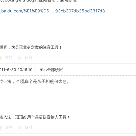
eba.baidu.com/%E1%E9%D6 ... 93cb307db35bd3317d8
拼音，为吴语量身定做的注音工具！
支持
反对
1-6-30 20:16:10
|
显示全部楼层
拉一淘，个嚜真个是亲子相煎何太急。
输入法，顶顶好用个吴语拼音输入工具！
支持
反对