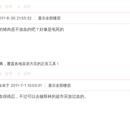
支持
反对
1-6-30 21:55:32
|
显示全部楼层
的猪肉是不放血的吧？好像是电死的
典，覆盖各地吴语方言的正音工具！
支持
反对
发表于 2011-7-1 10:03:31
|
显示全部楼层
血很残忍，不过可以去穆斯林的超市买放过血的。