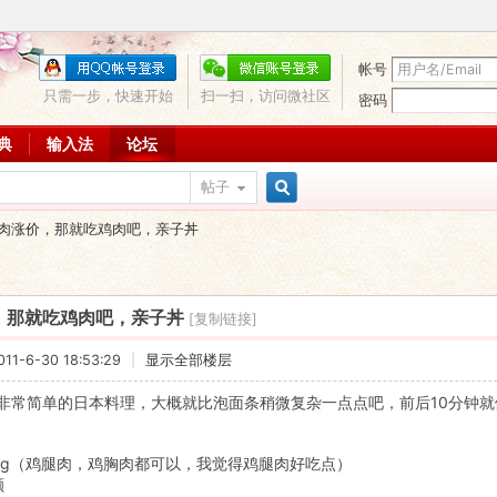
帐号
只需一步，快速开始
扫一扫，访问微社区
密码
词典
输入法
论坛
帖子
搜
肉涨价，那就吃鸡肉吧，亲子丼
索
，那就吃鸡肉吧，亲子丼
[复制链接]
1-6-30 18:53:29
|
显示全部楼层
非常简单的日本料理，大概就比泡面条稍微复杂一点点吧，前后10分钟
：
00g（鸡腿肉，鸡胸肉都可以，我觉得鸡腿肉好吃点）
颗