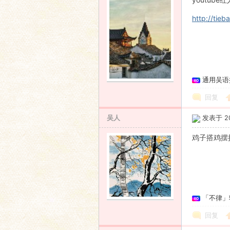
http://ti
通用吴语
回复
吴人
发表于 201
鸡子搭鸡摆
「不律」
回复