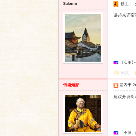
Salomé
楼主
|
讲起来还蛮
《实用苏
回复
钱塘知府
发表于 201
建议开辟厨
「不律」