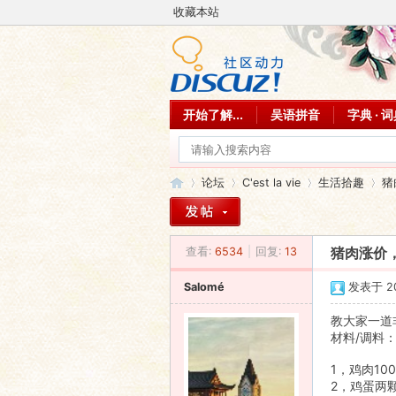
收藏本站
开始了解...
吴语拼音
字典 · 
论坛
C'est la vie
生活拾趣
猪
查看:
6534
|
回复:
13
猪肉涨价
吴
»
›
›
›
Salomé
发表于 201
教大家一道
材料/调料
1，鸡肉1
2，鸡蛋两