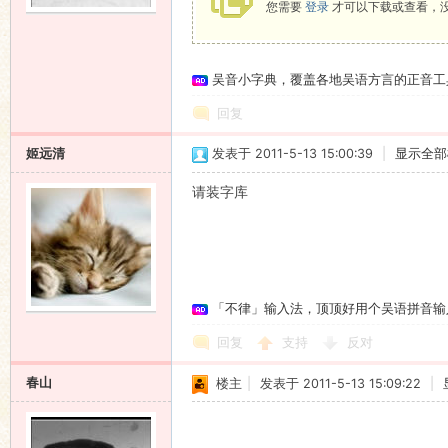
您需要
登录
才可以下载或查看，
语
吴音小字典，覆盖各地吴语方言的正音工
回复
姬远清
发表于 2011-5-13 15:00:39
|
显示全部
请装字库
协
「不律」输入法，顶顶好用个吴语拼音输
回复
支持
反对
春山
楼主
|
发表于 2011-5-13 15:09:22
|
会