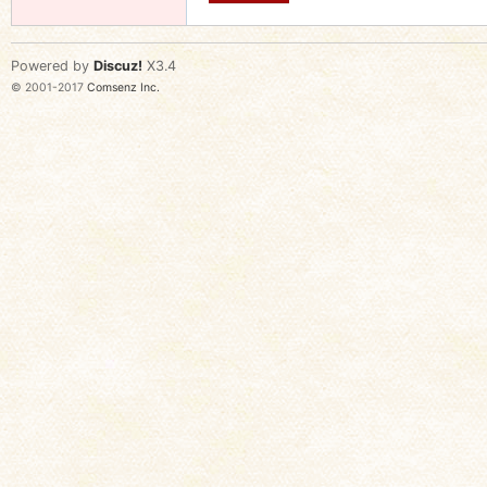
Powered by
Discuz!
X3.4
© 2001-2017
Comsenz Inc.