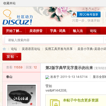
收藏本站
只需一步，快速开始
开始了解...
吴语拼音
字典 · 词典
输入法
论坛
论坛
吴语语言论坛
实用工具开发与共享
吴音小字典-吴语小
查看:
11559
|
回复:
12
第2版字典罕见字显示勿出来
[复制链
吴
»
›
›
›
春山
发表于 2011-5-13 14:57:14
|
显示全部
譬如
vei&#144208;
本帖子中包含更多资源