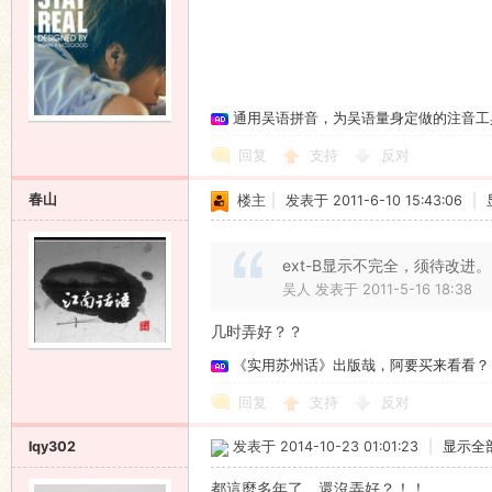
通用吴语拼音，为吴语量身定做的注音工
回复
支持
反对
春山
楼主
|
发表于 2011-6-10 15:43:06
|
ext-B显示不完全，须待改进。
吴人 发表于 2011-5-16 18:38
几时弄好？？
《实用苏州话》出版哉，阿要买来看看？
回复
支持
反对
lqy302
发表于 2014-10-23 01:01:23
|
显示全
都這麼多年了，還沒弄好？！！