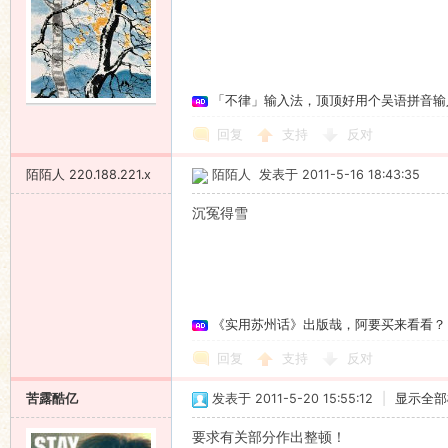
「不律」输入法，顶顶好用个吴语拼音输
回复
支持
反对
陌陌人
220.188.221.x
陌陌人
发表于 2011-5-16 18:43:35
沉冤得雪
《实用苏州话》出版哉，阿要买来看看？
回复
支持
反对
苦露酷亿
发表于 2011-5-20 15:55:12
|
显示全部
要求有关部分作出整顿！