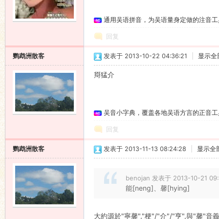
通用吴语拼音，为吴语量身定做的注音工
回复
鹦鹉洲散客
发表于 2013-10-22 04:36:21
|
显示全
搿猛介
吴音小字典，覆盖各地吴语方言的正音工
回复
鹦鹉洲散客
发表于 2013-11-13 08:24:28
|
显示全
benojan 发表于 2013-10-21 09:
能[neng]、馨[hying]
大約源於"寧馨","梗"/"介"/"亨",與"馨"音