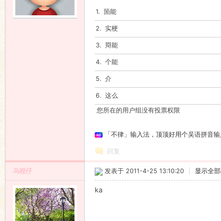
1. 箇能
语
2. 实梗
3. 搿能
4. 个能
5. 介
6. 这么
您所在的用户组没有投票权限
协
「不律」输入法，顶顶好用个吴语拼音输
回复
乌程仔
发表于 2011-4-25 13:10:20
|
显示全部
ka
会