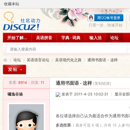
收藏本站
只需一步，快速开始
开始了解...
吴语拼音
字典 · 词典
输入法
论坛
论坛
吴语语言论坛
吴语现代化之路
通用书面语 - 这样
查看:
8914
|
回复:
11
通用书面语 - 这样
[复制链接]
吴
»
›
›
›
嘯逸谷涵
发表于 2011-4-25 13:02:31
|
显示全部
各位请选择自己认为最适合作为通用书面
多选投票
: ( 最多可选 6 项 ), 共有 15 人参