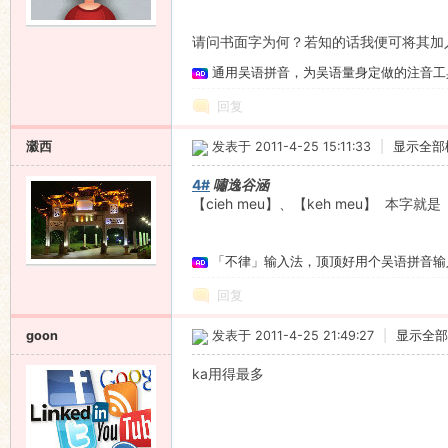
请问书面字为何？若知的话我便可将其加
通用吴语拼音，为吴语量身定做的注音工
回复
瀫西
发表于 2011-4-25 15:11:33
|
显示全部
4#
嘯逸谷涵
【cieh meu】、【keh meu】 本字就
「不律」输入法，顶顶好用个吴语拼音输
回复
goon
发表于 2011-4-25 21:49:27
|
显示全部
ka用得最多