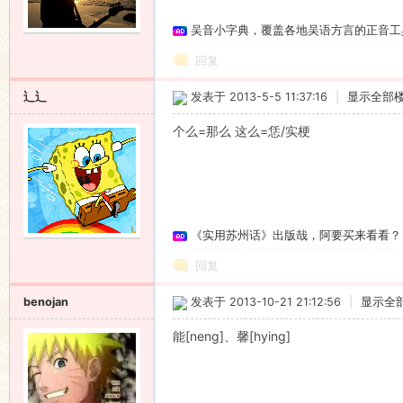
吴音小字典，覆盖各地吴语方言的正音工
回复
辶辶
发表于 2013-5-5 11:37:16
|
显示全部
个么=那么 这么=恁/实梗
《实用苏州话》出版哉，阿要买来看看？
回复
benojan
发表于 2013-10-21 21:12:56
|
显示全
能[neng]、馨[hying]