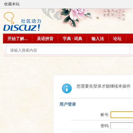
收藏本站
开始了解...
吴语拼音
字典 · 词典
输入法
论坛
您需要先登录才能继续本操作
用户登录
帐号:
密码: