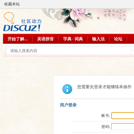
收藏本站
开始了解...
吴语拼音
字典 · 词典
输入法
论坛
您需要先登录才能继续本操作
用户登录
帐号:
密码: