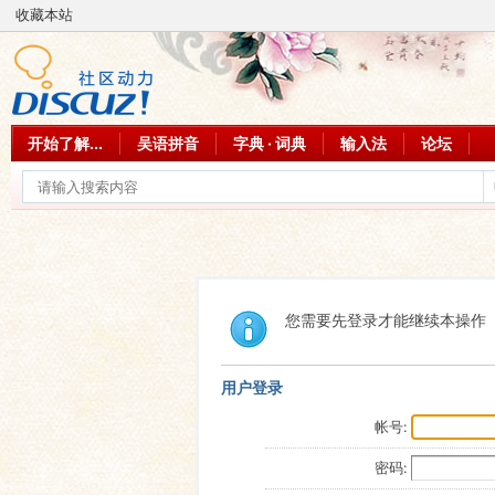
收藏本站
开始了解...
吴语拼音
字典 · 词典
输入法
论坛
您需要先登录才能继续本操作
用户登录
帐号:
密码: