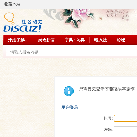
收藏本站
开始了解...
吴语拼音
字典 · 词典
输入法
论坛
您需要先登录才能继续本操作
用户登录
帐号:
密码: