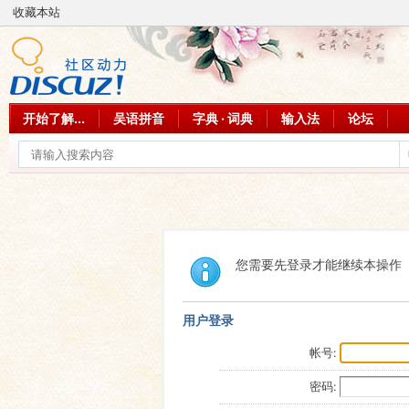
收藏本站
开始了解...
吴语拼音
字典 · 词典
输入法
论坛
您需要先登录才能继续本操作
用户登录
帐号:
密码: