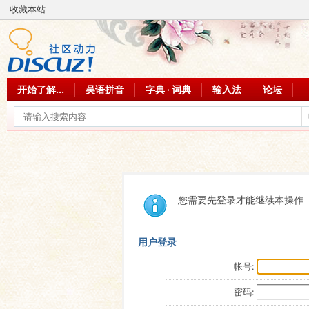
收藏本站
开始了解...
吴语拼音
字典 · 词典
输入法
论坛
您需要先登录才能继续本操作
用户登录
帐号:
密码: