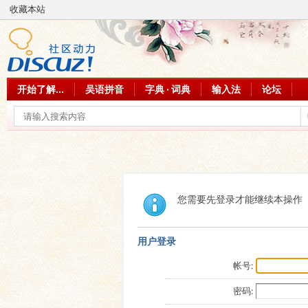
收藏本站
开始了解...
吴语拼音
字典 · 词典
输入法
论坛
您需要先登录才能继续本操作
用户登录
帐号:
密码: