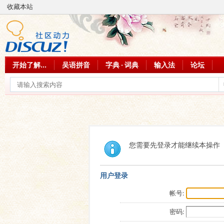
收藏本站
开始了解...
吴语拼音
字典 · 词典
输入法
论坛
您需要先登录才能继续本操作
用户登录
帐号:
密码: