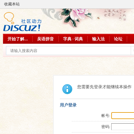
收藏本站
开始了解...
吴语拼音
字典 · 词典
输入法
论坛
您需要先登录才能继续本操作
用户登录
帐号:
密码: