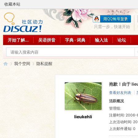
收藏本站
只需一步，快速开始
开始了解...
吴语拼音
字典 · 词典
输入法
论坛
我个空间
隐私提醒
抱歉！由于 li
吴
›
›
查看好友列表
|
活跃概况
管理组:
注册时间: 2006-6-
lieukehli
上次活动时间: 2011
上次邮件通知: 0