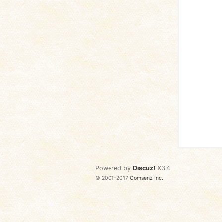
语
协
Powered by
Discuz!
X3.4
© 2001-2017
Comsenz Inc.
会