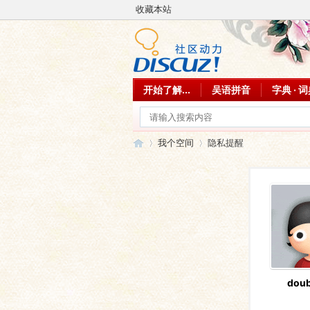
收藏本站
开始了解...
吴语拼音
字典 · 
我个空间
隐私提醒
吴
›
›
doub