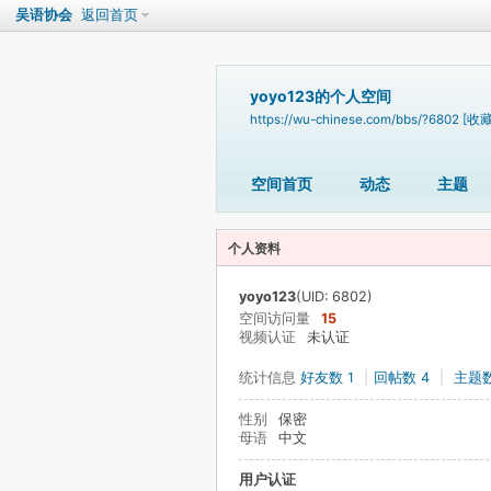
吴语协会
返回首页
yoyo123的个人空间
https://wu-chinese.com/bbs/?6802
[收藏
空间首页
动态
主题
个人资料
yoyo123
(UID: 6802)
空间访问量
15
视频认证
未认证
统计信息
好友数 1
|
回帖数 4
|
主题数
性别
保密
母语
中文
用户认证