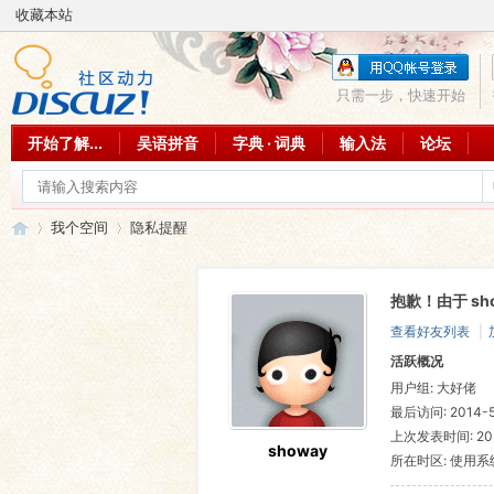
收藏本站
只需一步，快速开始
开始了解...
吴语拼音
字典 · 词典
输入法
论坛
我个空间
隐私提醒
抱歉！由于 s
吴
›
›
查看好友列表
|
活跃概况
用户组:
大好佬
最后访问: 2014-5-
上次发表时间: 2023
showay
所在时区: 使用