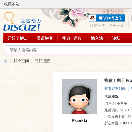
收藏本站
只需一步，快速开始
开始了解...
吴语拼音
字典 · 词典
输入法
论坛
我个空间
隐私提醒
抱歉！由于 Fr
吴
›
›
查看好友列表
|
活跃概况
用户组:
小三子
最后访问: 2020-5
上次发表时间: 2020
FrankLi
所在时区: (GMT +
斯, 新加坡, 台北