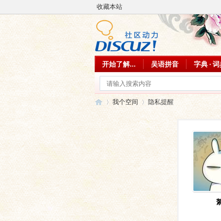
收藏本站
开始了解...
吴语拼音
字典 · 
我个空间
隐私提醒
吴
›
›