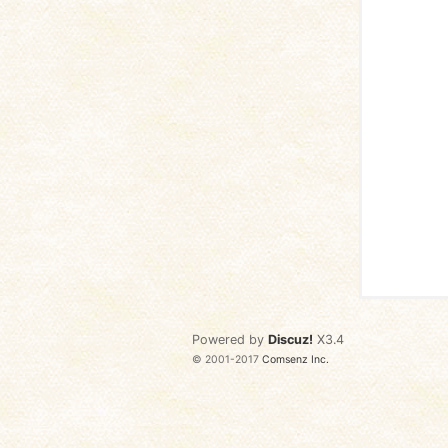
语
协
Powered by
Discuz!
X3.4
© 2001-2017
Comsenz Inc.
会