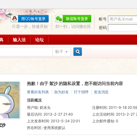
帐号
只需一步，快速开始
扫一扫，访问微社区
密码
词典
输入法
论坛
帖子
搜
抱歉！由于 絮沙 的隐私设置，您不能访问当前内容
索
查看好友列表
|
加为好友
|
打个招呼
|
发送消息
活跃概况
用户组:
奶末头
注册时间: 2011-9-18 20:5
最后访问: 2013-2-27 21:40
上次活动时间: 2013-2-27 2
上次发表时间: 2012-5-24 22:01
上次邮件通知: 0
絮沙
所在时区: 使用系统默认