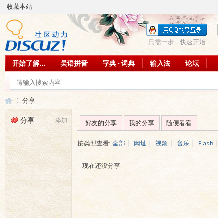
收藏本站
只需一步，快速开始
开始了解...
吴语拼音
字典 · 词典
输入法
论坛
分享
分享
添加
好友的分享
我的分享
随便看看
吴
›
按类型查看:
全部
|
网址
|
视频
|
音乐
|
Flash
|
现在还没分享