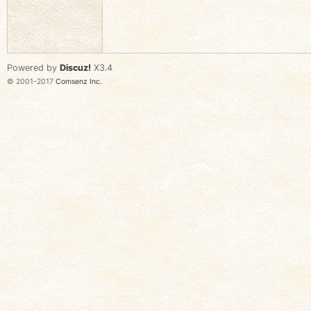
语
Powered by
Discuz!
X3.4
© 2001-2017
Comsenz Inc.
协
会