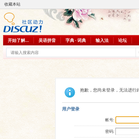
收藏本站
开始了解...
吴语拼音
字典 · 词典
输入法
论坛
抱歉，您尚未登录，无法进行
用户登录
帐号:
密码: