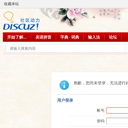
收藏本站
开始了解...
吴语拼音
字典 · 词典
输入法
论坛
抱歉，您尚未登录，无法进行
用户登录
帐号:
密码: