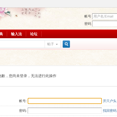
帐号
密码
词典
输入法
论坛
帖子
搜
索
抱歉，您尚未登录，无法进行此操作
帐号:
开只户头
密码:
找回密码