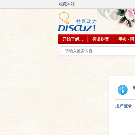
收藏本站
开始了解...
吴语拼音
字典 · 
用户登录