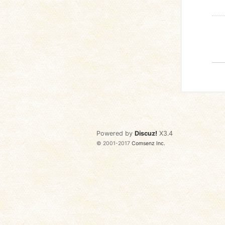
Powered by
Discuz!
X3.4
© 2001-2017
Comsenz Inc.