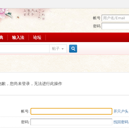
帐号
密码
词典
输入法
论坛
帖子
搜
索
抱歉，您尚未登录，无法进行此操作
帐号:
开只户头
密码:
找回密码