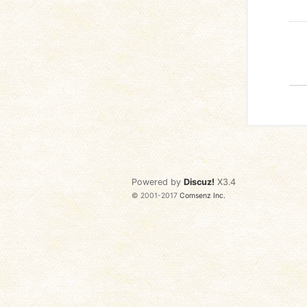
Powered by
Discuz!
X3.4
© 2001-2017
Comsenz Inc.