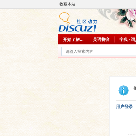
收藏本站
开始了解...
吴语拼音
字典 · 
用户登录