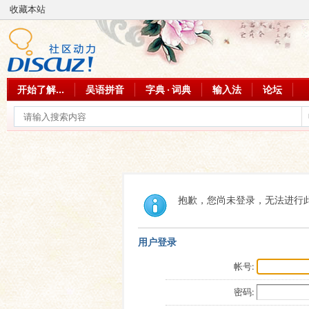
收藏本站
开始了解...
吴语拼音
字典 · 词典
输入法
论坛
抱歉，您尚未登录，无法进行
用户登录
帐号:
密码: