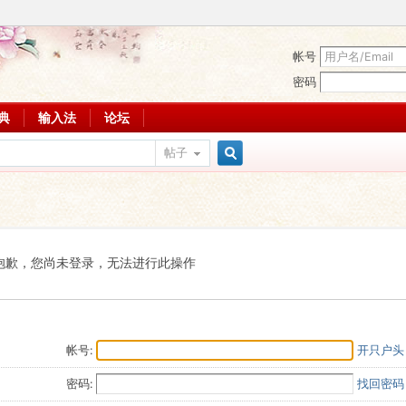
帐号
密码
词典
输入法
论坛
帖子
搜
索
抱歉，您尚未登录，无法进行此操作
帐号:
开只户头
密码:
找回密码