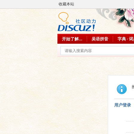
收藏本站
开始了解...
吴语拼音
字典 · 
用户登录