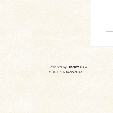
Powered by
Discuz!
X3.4
© 2001-2017
Comsenz Inc.