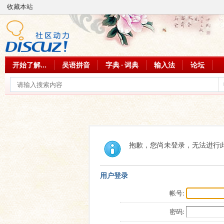
收藏本站
开始了解...
吴语拼音
字典 · 词典
输入法
论坛
抱歉，您尚未登录，无法进行
用户登录
帐号:
密码: