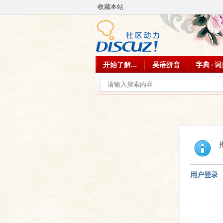
收藏本站
开始了解...
吴语拼音
字典 · 
用户登录