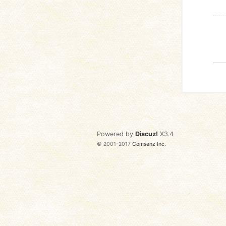
Powered by
Discuz!
X3.4
© 2001-2017
Comsenz Inc.