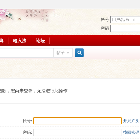
帐号
密码
词典
输入法
论坛
帖子
搜
索
抱歉，您尚未登录，无法进行此操作
帐号:
开只户头
密码:
找回密码