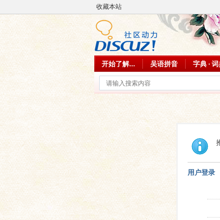
收藏本站
开始了解...
吴语拼音
字典 · 
用户登录