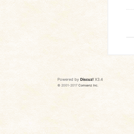
Powered by
Discuz!
X3.4
© 2001-2017
Comsenz Inc.