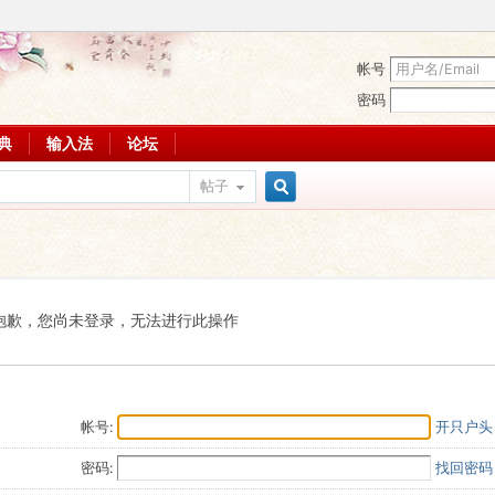
帐号
密码
词典
输入法
论坛
帖子
搜
索
抱歉，您尚未登录，无法进行此操作
帐号:
开只户头
密码:
找回密码