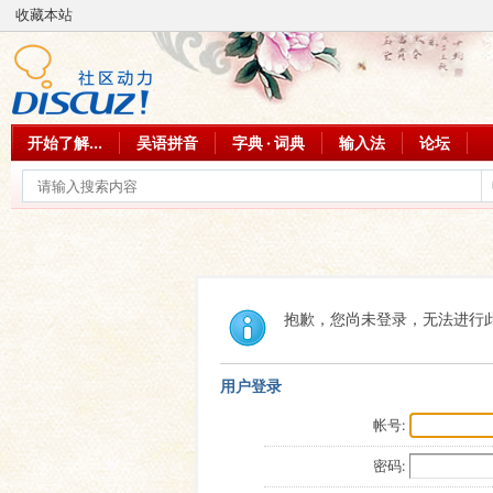
收藏本站
开始了解...
吴语拼音
字典 · 词典
输入法
论坛
抱歉，您尚未登录，无法进行
用户登录
帐号:
密码: