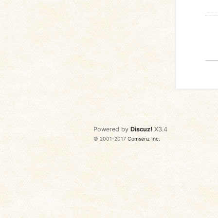
Powered by
Discuz!
X3.4
© 2001-2017
Comsenz Inc.