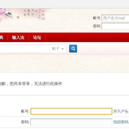
帐号
密码
词典
输入法
论坛
帖子
搜
索
抱歉，您尚未登录，无法进行此操作
帐号:
开只户头
密码:
找回密码