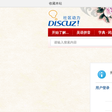
收藏本站
开始了解...
吴语拼音
字典 · 
用户登录